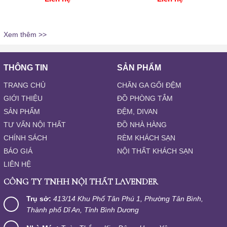
Xem thêm >>
THÔNG TIN
SẢN PHẨM
TRANG CHỦ
CHĂN GA GỐI ĐỆM
GIỚI THIỆU
ĐỒ PHÒNG TẮM
SẢN PHẨM
ĐỆM, DIVAN
TƯ VẤN NỘI THẤT
ĐỒ NHÀ HÀNG
CHÍNH SÁCH
RÈM KHÁCH SẠN
BÁO GIÁ
NỘI THẤT KHÁCH SẠN
LIÊN HỆ
CÔNG TY TNHH NỘI THẤT LAVENDER
Trụ sở:
413/14 Khu Phố Tân Phú 1, Phường Tân Bình,
Thành phố Dĩ An, Tỉnh Bình Dương