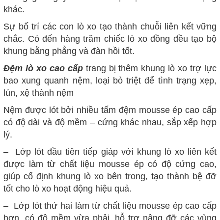
khác.
Sự bố trí các con lò xo tạo thành chuỗi liên kết vững
chắc. Có đến hàng trăm chiếc lò xo đồng đều tạo bộ
khung bằng phẳng và đàn hồi tốt.
Đệm lò xo cao cấp
trang bị thêm khung lò xo trợ lực
bao xung quanh nệm, loại bỏ triệt để tình trạng xẹp,
lún, xệ thành nệm
Nệm được lót bởi nhiều tấm đệm mousse ép cao cấp
có độ dài và độ mềm – cứng khác nhau, sắp xếp hợp
lý.
– Lớp lót đầu tiên tiếp giáp với khung lò xo liên kết
được làm từ chất liệu mousse ép có độ cứng cao,
giúp cố định khung lò xo bên trong, tạo thành bệ đỡ
tốt cho lò xo hoạt động hiệu quả.
– Lớp lót thứ hai làm từ chất liệu mousse ép cao cấp
hơn, có độ mềm vừa phải, hỗ trợ nâng đỡ các vùng