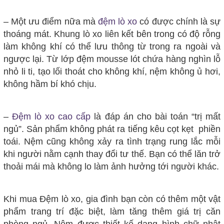
– Một ưu điểm nữa mà
đệm lò xo
có được chính là sự
thoáng mát. Khung lò xo liên kết bên trong có độ rỗng
làm không khí có thể lưu thông từ trong ra ngoài và
ngược lại. Từ lớp đệm mousse lót chứa hàng nghìn lỗ
nhỏ li ti, tạo lối thoát cho không khí, nệm không ủ hơi,
không hầm bí khó chịu.
–
Đệm lò xo cao cấp
là đáp án cho bài toán “trị mất
ngủ”. Sản phẩm không phát ra tiếng kêu cọt kẹt phiền
toái. Nệm cũng không xảy ra tình trạng rung lắc mỗi
khi người nằm cạnh thay đổi tư thế. Bạn có thể lăn trở
thoải mái mà không lo làm ảnh hưởng tới người khác.
Khi mua Đệm lò xo, gia đình bạn còn có thêm một vật
phẩm trang trí đặc biệt, làm tăng thêm giá trị căn
phòng ngủ. Nệm được thiết kế dạng hình chữ nhật