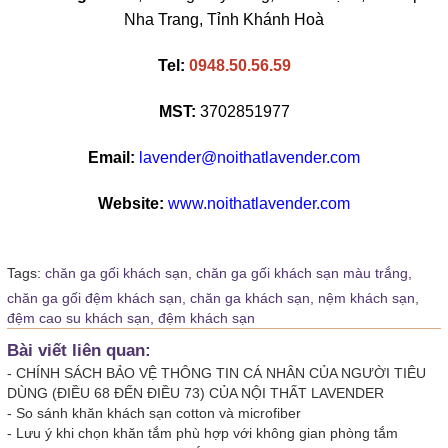
Nha Trang, Tỉnh Khánh Hoà
Tel:
0948.50.56.59
MST:
3702851977
Email:
lavender@noithatlavender.com
Website:
www.noithatlavender.com
Tags:
chăn ga gối khách sạn,
chăn ga gối khách sạn màu trắng,
chăn ga gối đệm khách sạn,
chăn ga khách sạn,
nệm khách sạn,
đệm cao su khách sạn,
đệm khách sạn
Bài viết liên quan:
-
CHÍNH SÁCH BẢO VỆ THÔNG TIN CÁ NHÂN CỦA NGƯỜI TIÊU
DÙNG (ĐIỀU 68 ĐẾN ĐIỀU 73) CỦA NỘI THẤT LAVENDER
-
So sánh khăn khách sạn cotton và microfiber
-
Lưu ý khi chọn khăn tắm phù hợp với không gian phòng tắm