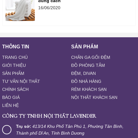
đúng cách
16/06/2020
THÔNG TIN
SẢN PHẨM
TRANG CHỦ
CHĂN GA GỐI ĐỆM
GIỚI THIỆU
ĐỒ PHÒNG TẮM
SẢN PHẨM
ĐỆM, DIVAN
TƯ VẤN NỘI THẤT
ĐỒ NHÀ HÀNG
CHÍNH SÁCH
RÈM KHÁCH SẠN
BÁO GIÁ
NỘI THẤT KHÁCH SẠN
LIÊN HỆ
CÔNG TY TNHH NỘI THẤT LAVENDER
Trụ sở:
413/14 Khu Phố Tân Phú 1, Phường Tân Bình,
Thành phố Dĩ An, Tỉnh Bình Dương