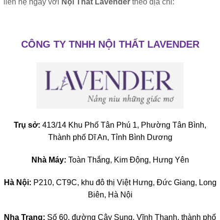
liên hệ ngay với
Nội Thất Lavender
theo địa chỉ:
CÔNG TY TNHH NỘI THẤT LAVENDER
Trụ sở:
413/14 Khu Phố Tân Phú 1, Phường Tân Bình,
Thành phố Dĩ An, Tỉnh Bình Dương
Nhà Máy:
Toàn Thắng, Kim Động, Hưng Yên
Hà Nội:
P210, CT9C, khu đô thị Việt Hưng, Đức Giang, Long
Biên, Hà Nội
Nha Trang:
Số 60, đường Cây Sung, Vĩnh Thạnh, thành phố