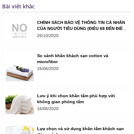
Bài viết khác
CHÍNH SÁCH BẢO VỆ THÔNG TIN CÁ NHÂN
CỦA NGƯỜI TIÊU DÙNG (ĐIỀU 68 ĐẾN ĐIỀU
73) CỦA NỘI THẤT LAVENDER
26/10/2020
So sánh khăn khách sạn cotton và
microfiber
16/06/2020
Lưu ý khi chọn khăn tắm phù hợp với
không gian phòng tắm
16/06/2020
Lựa chọn và sử dụng khăn tắm khách sạn