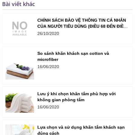
Bài viết khác
CHÍNH SÁCH BẢO VỆ THÔNG TIN CÁ NHÂN
CỦA NGƯỜI TIÊU DÙNG (ĐIỀU 68 ĐẾN ĐIỀU
73) CỦA NỘI THẤT LAVENDER
26/10/2020
So sánh khăn khách sạn cotton và
microfiber
16/06/2020
Lưu ý khi chọn khăn tắm phù hợp với
không gian phòng tắm
16/06/2020
Lựa chọn và sử dụng khăn tắm khách sạn
đúng cách