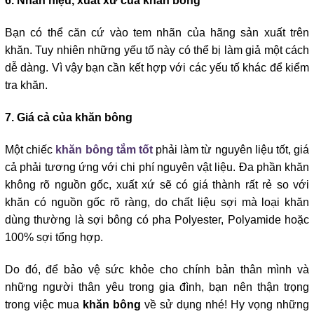
6. Nhãn hiệu, xuất xứ của khăn bông
Bạn có thể căn cứ vào tem nhãn của hãng sản xuất trên 
khăn. Tuy nhiên những yếu tố này có thể bị làm giả một cách 
dễ dàng. Vì vậy bạn cần kết hợp với các yếu tố khác để kiểm 
tra khăn.
7. Giá cả của khăn bông
Một chiếc 
khăn bông tắm tốt
 phải làm từ nguyên liệu tốt, giá 
cả phải tương ứng với chi phí nguyên vật liệu. Đa phần khăn 
không rõ nguồn gốc, xuất xứ sẽ có giá thành rất rẻ so với 
khăn có nguồn gốc rõ ràng, do chất liệu sợi mà loại khăn 
dùng thường là sợi bông có pha Polyester, Polyamide hoặc 
100% sợi tổng hợp. 
Do đó, để bảo vệ sức khỏe cho chính bản thân mình và 
những người thân yêu trong gia đình, bạn nên thận trọng 
trong việc mua 
khăn bông
 về sử dụng nhé! Hy vọng những 