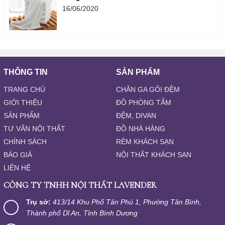
16/06/2020
THÔNG TIN
SẢN PHẨM
TRANG CHỦ
CHĂN GA GỐI ĐỆM
GIỚI THIỆU
ĐỒ PHÒNG TẮM
SẢN PHẨM
ĐỆM, DIVAN
TƯ VẤN NỘI THẤT
ĐỒ NHÀ HÀNG
CHÍNH SÁCH
RÈM KHÁCH SẠN
BÁO GIÁ
NỘI THẤT KHÁCH SẠN
LIÊN HỆ
CÔNG TY TNHH NỘI THẤT LAVENDER
Trụ sở:
413/14 Khu Phố Tân Phú 1, Phường Tân Bình,
Thành phố Dĩ An, Tỉnh Bình Dương