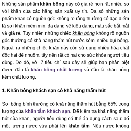
Những sản phẩm 
khăn bông
 này có giá rẻ hơn rất nhiều so 
với khăn của các hãng sản xuất uy tín. Đa số những sản 
phẩm khăn có nguồn gốc không rõ ràng thường có đặc điểm 
là sợi khăn mềm mịn, đa dạng về kiểu dáng, màu sắc bắt mắt 
và giá rẻ. Tuy nhiên những chiếc 
khăn bông
 không rõ nguồn 
gốc thường có khả năng thấm hút nước kém, nhiều bụi bông. 
Ngoài ra những chiếc khăn này còn sử dụng nhiều hóa chất 
độc hại để nhuộm, tẩy nên rất có hại cho sức khỏe người tiêu 
dùng. Do đó, với 7 tiêu chí sau đây sẽ giúp bạn phân biệt 
được đâu là 
khăn bông chất lượng
 và đâu là khăn bông 
kém chất lượng.
1. Khăn bông khách sạn có khả năng thấm hút
Sợi bông bình thường có khả năng thấm hút bằng 65% trọng 
lượng của 
khăn tắm khách sạn
. Để kiểm tra khả năng thấm 
hút của khăn, người tiêu dùng có thể áp dụng cách sau: đổ 
một lượng nước vừa phải lên 
khăn tắm
. Nếu nước không 