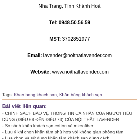
Nha Trang, Tỉnh Khánh Hoà
Tel:
0948.50.56.59
MST:
3702851977
Email:
lavender@noithatlavender.com
Website:
www.noithatlavender.com
Tags:
Khan bong khach san,
Khăn bông khách sạn
Bài viết liên quan:
-
CHÍNH SÁCH BẢO VỆ THÔNG TIN CÁ NHÂN CỦA NGƯỜI TIÊU
DÙNG (ĐIỀU 68 ĐẾN ĐIỀU 73) CỦA NỘI THẤT LAVENDER
-
So sánh khăn khách sạn cotton và microfiber
-
Lưu ý khi chọn khăn tắm phù hợp với không gian phòng tắm
-
Lựa chọn và sử dụng khăn tắm khách sạn đúng cách