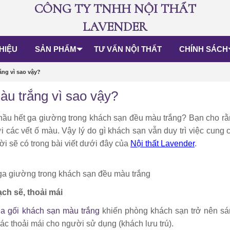
CÔNG TY TNHH NỘI THẤT
LAVENDER
THIỆU
SẢN PHẨM
TƯ VẤN NỘI THẤT
CHÍNH SÁCH
ng vì sao vậy?
u trắng vì sao vậy?
 hầu hết ga giường trong khách sạn đều màu trắng? Bạn cho r
ới các vết ố màu. Vậy lý do gì khách sạn vẫn duy trì việc cung
ời sẽ có trong bài viết dưới đây của
Nội thất Lavender
.
ch sẽ, thoải mái
a gối khách sạn màu trắng
khiến phòng khách sạn trở nên sá
ác thoải mái cho người sử dụng (khách lưu trú).