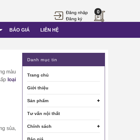
0
Đăng nhập
Đăng ký
BÁO GIÁ
LIÊN HỆ
Danh mục tin
ằng màu
Trang chủ
 cấp
loại
Giới thiệu
Sản phẩm
Tư vấn nội thất
Chính sách
ng sủa,
Báo giá