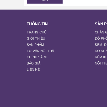
THÔNG TIN
SẢN 
TRANG CHỦ
CHĂN G
GIỚI THIỆU
ĐỒ PH
SẢN PHẨM
ĐỆM, D
TƯ VẤN NỘI THẤT
ĐỒ NH
CHÍNH SÁCH
RÈM K
BÁO GIÁ
NỘI TH
LIÊN HỆ