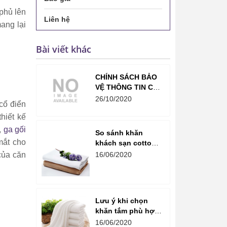
phủ lên
Liên hệ
ang lại
Bài viết khác
CHÍNH SÁCH BẢO
VỆ THÔNG TIN CÁ
NHÂN CỦA NGƯỜI
26/10/2020
cổ điển
TIÊU DÙNG (ĐIỀU
hiết kế
68 ĐẾN ĐIỀU 73)
CỦA NỘI THẤT
,
ga gối
So sánh khăn
LAVENDER
mắt cho
khách sạn cotton
và microfiber
của căn
16/06/2020
Lưu ý khi chọn
khăn tắm phù hợp
với không gian
16/06/2020