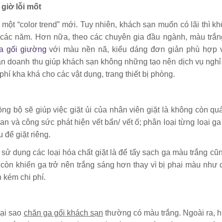
giờ lỗi mốt
một “color trend” mới. Tuy nhiên, khách sạn muốn có lãi thì k
các năm. Hơn nữa, theo các chuyên gia đầu ngành, màu trắ
a gối giường
với màu nền nã, kiểu dáng đơn giản phù hợp 
oán doanh thu giúp khách sạn không những tạo nên dịch vụ ngh
hí kha khá cho các vật dụng, trang thiết bị phòng.
ng bộ sẽ giúp việc giặt ủi của nhân viên giặt là không còn quá
an và công sức phát hiện vết bẩn/ vết ố; phân loại từng loại g
để giặt riêng.
 sử dụng các loại hóa chất giặt là để tẩy sạch ga màu trắng cũ
 còn khiến ga trở nên trắng sáng hơn thay vì bị phai màu như c
 kém chi phí.
tại sao
chăn ga gối khách sạn
thường có màu trắng. Ngoài ra, h