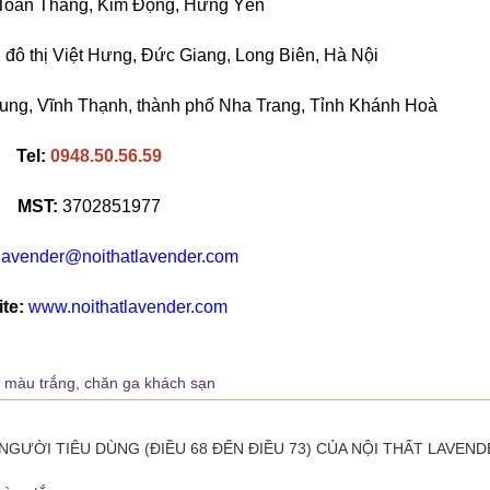
Toàn Thắng, Kim Động, Hưng Yên
đô thị Việt Hưng, Đức Giang, Long Biên, Hà Nội
ng, Vĩnh Thạnh, thành phố Nha Trang, Tỉnh Khánh Hoà
Tel:
0948.50.56.59
MST:
3702851977
lavender@noithatlavender.com
te:
www.noithatlavender.com
n màu trắng,
chăn ga khách sạn
NGƯỜI TIÊU DÙNG (ĐIỀU 68 ĐẾN ĐIỀU 73) CỦA NỘI THẤT LAVEN