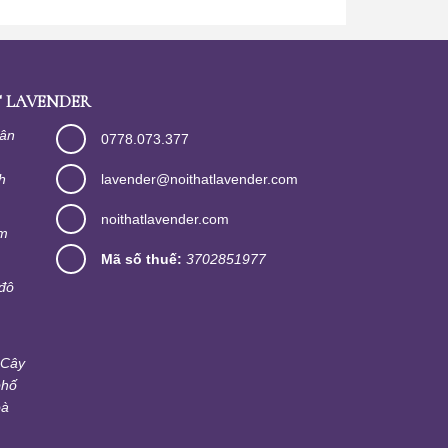
 LAVENDER
Tân
0778.073.377
h
lavender@noithatlavender.com
noithatlavender.com
im
Mã số thuế:
3702851977
đô
 Cây
phố
oà