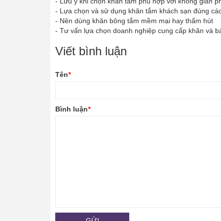
-
Lưu ý khi chọn khăn tắm phù hợp với không gian 
-
Lựa chọn và sử dụng khăn tắm khách sạn đúng cá
-
Nên dùng khăn bông tắm mềm mại hay thấm hút
-
Tư vấn lựa chọn doanh nghiệp cung cấp khăn và b
Viết bình luận
Tên
*
Bình luận
*
GỬI