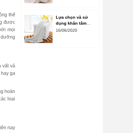
phòng tắm
hông thể
Lựa chọn và sử
ng được
dụng khăn tắm
khách sạn đúng
với mọi
16/06/2020
cách
ỉ dưỡng
 vất vả
a hay ga
ng hoàn
ác loại
iện nay