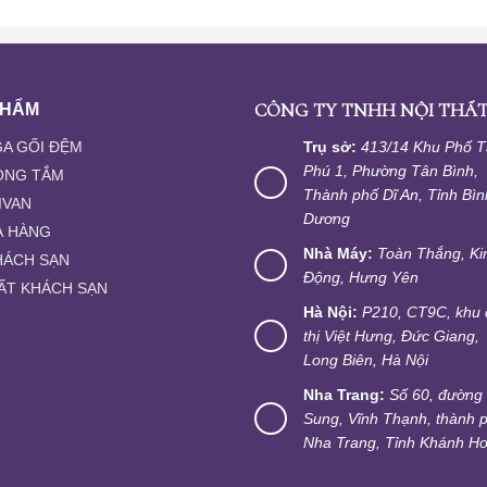
CÔNG TY TNHH NỘI THẤT
PHẨM
A GỐI ĐỆM
Trụ sở:
413/14 Khu Phố 
Phú 1, Phường Tân Bình,
ÒNG TẮM
Thành phố Dĩ An, Tỉnh Bìn
IVAN
Dương
À HÀNG
Nhà Máy:
Toàn Thắng, K
HÁCH SẠN
Động, Hưng Yên
ẤT KHÁCH SẠN
Hà Nội:
P210, CT9C, khu 
thị Việt Hưng, Đức Giang,
Long Biên, Hà Nội
Nha Trang:
Số 60, đường
Sung, Vĩnh Thạnh, thành 
Nha Trang, Tỉnh Khánh H