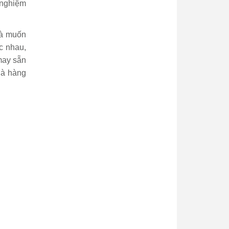
 nghiệm
và muốn
c nhau,
ay sẵn
hà hàng