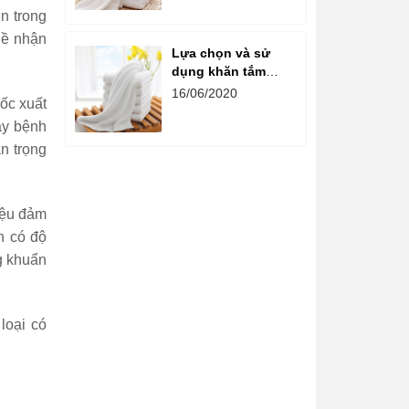
phòng tắm
n trong
hề nhận
Lựa chọn và sử
dụng khăn tắm
khách sạn đúng
16/06/2020
ốc xuất
cách
ây bệnh
n trọng
iệu đảm
n có độ
g khuẩn
loại có