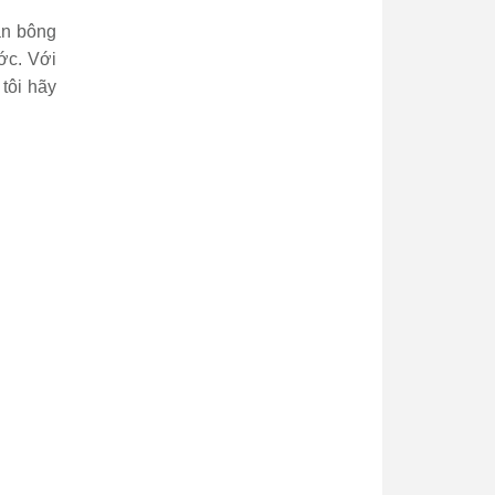
ăn bông
ước. Với
tôi hãy