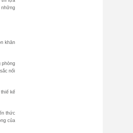
thì lựa
n những
ọn khăn
g phòng
sắc nổi
thiế kế
ến thức
ong của