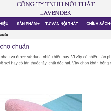
CÔNG TY TNHH NỘI THẤT
LAVENDER
THIỆU
SẢN PHẨM
TƯ VẤN NỘI THẤT
CHÍNH SÁCH
 chuẩn
 cho chuẩn
c nhau và được sử dụng nhiều hiện nay. Vì vậy có nhiều sản ph
về sợi hay có lẫn thuốc tẩy, chất độc hại. Vậy chọn khăn bông 