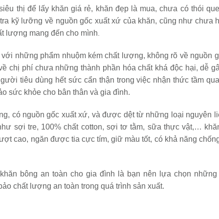
êu thị để lấy khăn giá rẻ, khăn đẹp là mua, chưa có thói que
 tra kỹ lưỡng về nguồn gốc xuất xứ của khăn, cũng như chưa 
ất lượng mang đến cho mình
.
, với những phẩm nhuộm kém chất lượng, không rõ về nguồn g
 về chị phí chưa những thành phần hóa chất khá độc hại, dễ g
gười tiêu dùng hết sức cẩn thận trong việc nhận thức tầm qua
 sức khỏe cho bân thân và gia đình.
àng, có nguồn gốc xuất xứ, và được dệt từ những loại nguyên l
hư sợi tre, 100% chất cotton, sợi tơ tằm, sữa thực vật,… khă
ợt cao, ngăn được tia cực tím, giữ màu tốt, có khả năng chốn
khăn bông an toàn cho gia đình là bạn nên lựa chọn những 
bảo chất lượng an toàn trong quá trình sản xuất.