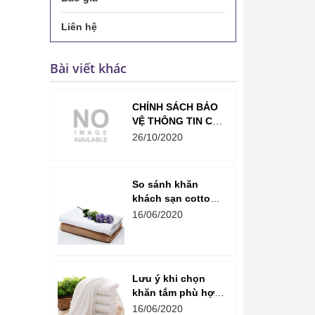
Liên hệ
Bài viết khác
CHÍNH SÁCH BẢO
VỆ THÔNG TIN CÁ
NHÂN CỦA NGƯỜI
26/10/2020
TIÊU DÙNG (ĐIỀU
68 ĐẾN ĐIỀU 73)
CỦA NỘI THẤT
So sánh khăn
LAVENDER
khách sạn cotton
và microfiber
16/06/2020
Lưu ý khi chọn
khăn tắm phù hợp
với không gian
16/06/2020