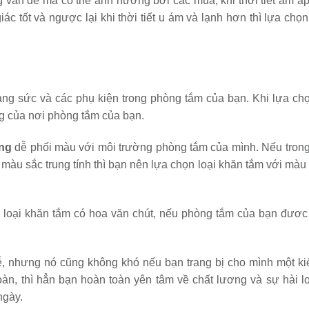
vấn đề mà có thể ảnh hưởng bởi các mùa, khi thời tiết ấm áp 
ác tốt và ngược lại khi thời tiết u ám và lạnh hơn thì lựa chọ
ng sức và các phụ kiện trong phòng tắm của bạn. Khi lựa ch
g của nơi phòng tắm của bạn.
ng
dễ phối màu với môi trường phòng tắm của mình. Nếu tron
àu sắc trung tính thì bạn nên lựa chọn loại khăn tắm với màu 
loại khăn tắm có hoa văn chút, nếu phòng tắm của bạn đươc 
, nhưng nó cũng không khó nếu bạn trang bị cho mình một ki
àn, thì hẳn bạn hoàn toàn yên tâm về chất lương và sự hài l
ngày.