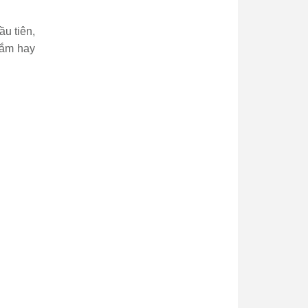
u tiên,
tắm hay