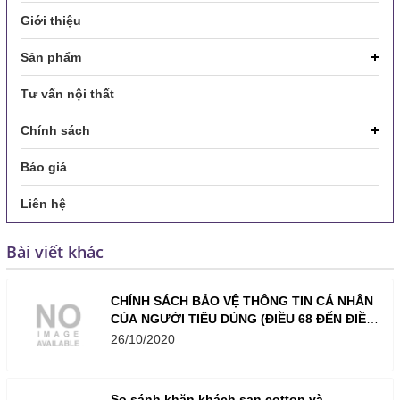
Giới thiệu
Sản phẩm
Tư vấn nội thất
Chính sách
Báo giá
Liên hệ
Bài viết khác
CHÍNH SÁCH BẢO VỆ THÔNG TIN CÁ NHÂN
CỦA NGƯỜI TIÊU DÙNG (ĐIỀU 68 ĐẾN ĐIỀU
73) CỦA NỘI THẤT LAVENDER
26/10/2020
So sánh khăn khách sạn cotton và