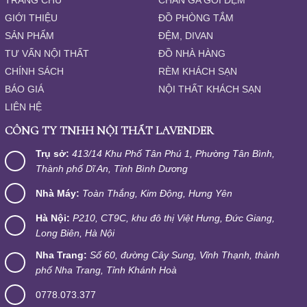
GIỚI THIỆU
ĐỒ PHÒNG TẮM
SẢN PHẨM
ĐỆM, DIVAN
TƯ VẤN NỘI THẤT
ĐỒ NHÀ HÀNG
CHÍNH SÁCH
RÈM KHÁCH SẠN
BÁO GIÁ
NỘI THẤT KHÁCH SẠN
LIÊN HỆ
CÔNG TY TNHH NỘI THẤT LAVENDER
Trụ sở:
413/14 Khu Phố Tân Phú 1, Phường Tân Bình,
Thành phố Dĩ An, Tỉnh Bình Dương
Nhà Máy:
Toàn Thắng, Kim Động, Hưng Yên
Hà Nội:
P210, CT9C, khu đô thị Việt Hưng, Đức Giang,
Long Biên, Hà Nội
Nha Trang:
Số 60, đường Cây Sung, Vĩnh Thạnh, thành
phố Nha Trang, Tỉnh Khánh Hoà
0778.073.377