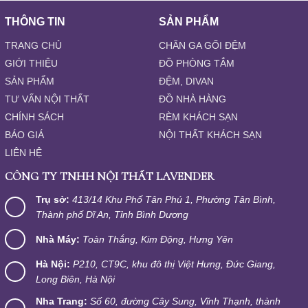
THÔNG TIN
SẢN PHẨM
TRANG CHỦ
CHĂN GA GỐI ĐỆM
GIỚI THIỆU
ĐỒ PHÒNG TẮM
SẢN PHẨM
ĐỆM, DIVAN
TƯ VẤN NỘI THẤT
ĐỒ NHÀ HÀNG
CHÍNH SÁCH
RÈM KHÁCH SẠN
BÁO GIÁ
NỘI THẤT KHÁCH SẠN
LIÊN HỆ
CÔNG TY TNHH NỘI THẤT LAVENDER
Trụ sở:
413/14 Khu Phố Tân Phú 1, Phường Tân Bình,
Thành phố Dĩ An, Tỉnh Bình Dương
Nhà Máy:
Toàn Thắng, Kim Động, Hưng Yên
Hà Nội:
P210, CT9C, khu đô thị Việt Hưng, Đức Giang,
Long Biên, Hà Nội
Nha Trang:
Số 60, đường Cây Sung, Vĩnh Thạnh, thành