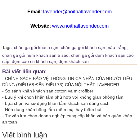
Email:
lavender@noithatlavender.com
Website:
www.noithatlavender.com
Tags:
chăn ga gối khách sạn,
chăn ga gối khách sạn màu trắng,
chăn ga gối nệm khách sạn 5 sao,
chăn ga gối đệm khách sạn cao
cấp,
đệm cao su khách sạn,
đệm khách sạn
Bài viết liên quan:
-
CHÍNH SÁCH BẢO VỆ THÔNG TIN CÁ NHÂN CỦA NGƯỜI TIÊU
DÙNG (ĐIỀU 68 ĐẾN ĐIỀU 73) CỦA NỘI THẤT LAVENDER
-
So sánh khăn khách sạn cotton và microfiber
-
Lưu ý khi chọn khăn tắm phù hợp với không gian phòng tắm
-
Lựa chọn và sử dụng khăn tắm khách sạn đúng cách
-
Nên dùng khăn bông tắm mềm mại hay thấm hút
-
Tư vấn lựa chọn doanh nghiệp cung cấp khăn và bảo quản khăn
an toàn
Viết bình luận