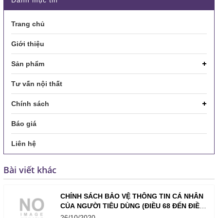
Trang chủ
Giới thiệu
Sản phẩm
Tư vấn nội thất
Chính sách
Báo giá
Liên hệ
Bài viết khác
CHÍNH SÁCH BẢO VỆ THÔNG TIN CÁ NHÂN
CỦA NGƯỜI TIÊU DÙNG (ĐIỀU 68 ĐẾN ĐIỀU
73) CỦA NỘI THẤT LAVENDER
26/10/2020