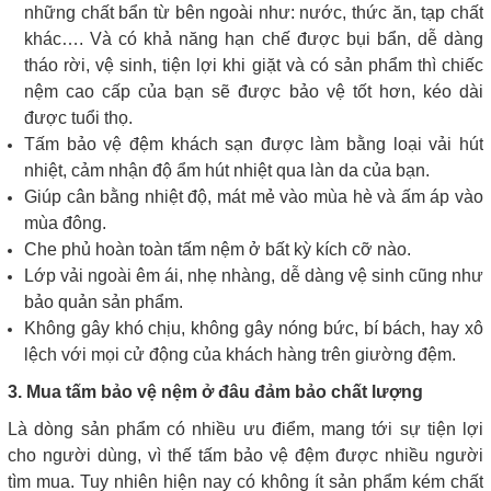
những chất bẩn từ bên ngoài như: nước, thức ăn, tạp chất
khác…. Và có khả năng hạn chế được bụi bẩn, dễ dàng
tháo rời, vệ sinh, tiện lợi khi giặt và có sản phẩm thì chiếc
nệm cao cấp của bạn sẽ được bảo vệ tốt hơn, kéo dài
được tuổi thọ.
Tấm bảo vệ đệm khách sạn được làm bằng loại vải hút
nhiệt, cảm nhận độ ẩm hút nhiệt qua làn da của bạn.
Giúp cân bằng nhiệt độ, mát mẻ vào mùa hè và ấm áp vào
mùa đông.
Che phủ hoàn toàn tấm nệm ở bất kỳ kích cỡ nào.
Lớp vải ngoài êm ái, nhẹ nhàng, dễ dàng vệ sinh cũng như
bảo quản sản phẩm.
Không gây khó chịu, không gây nóng bức, bí bách, hay xô
lệch với mọi cử động của khách hàng trên giường đệm.
3. Mua tấm bảo vệ nệm ở đâu đảm bảo chất lượng
Là dòng sản phẩm có nhiều ưu điểm, mang tới sự tiện lợi
cho người dùng, vì thế tấm bảo vệ đệm được nhiều người
tìm mua. Tuy nhiên hiện nay có không ít sản phẩm kém chất