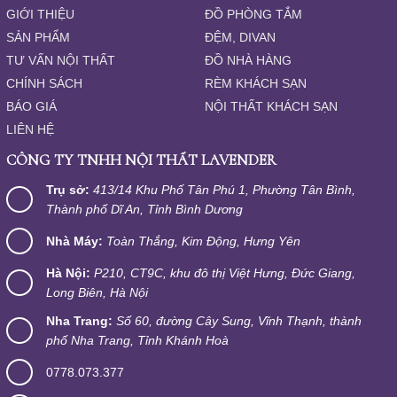
GIỚI THIỆU
ĐỒ PHÒNG TẮM
SẢN PHẨM
ĐỆM, DIVAN
TƯ VẤN NỘI THẤT
ĐỒ NHÀ HÀNG
CHÍNH SÁCH
RÈM KHÁCH SẠN
BÁO GIÁ
NỘI THẤT KHÁCH SẠN
LIÊN HỆ
CÔNG TY TNHH NỘI THẤT LAVENDER
Trụ sở:
413/14 Khu Phố Tân Phú 1, Phường Tân Bình,
Thành phố Dĩ An, Tỉnh Bình Dương
Nhà Máy:
Toàn Thắng, Kim Động, Hưng Yên
Hà Nội:
P210, CT9C, khu đô thị Việt Hưng, Đức Giang,
Long Biên, Hà Nội
Nha Trang:
Số 60, đường Cây Sung, Vĩnh Thạnh, thành
phố Nha Trang, Tỉnh Khánh Hoà
0778.073.377