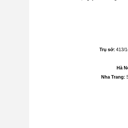
Trụ sở:
413/1
Hà Nộ
Nha Trang:
S