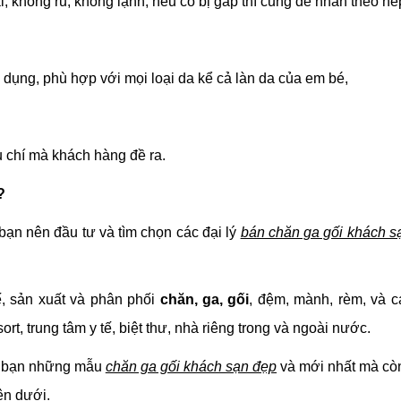
 không rũ, không lạnh, nếu có bị gấp thì cũng dễ nhăn theo nế
̣ng, phù hợp với mọi loại da kể cả làn da của em bé,
u chí mà khách hàng đề ra.
?
bạn nên đầu tư và tìm chọn các đại lý
bán chăn ga gối khách sạ
ế, sản xuất và phân phối
chăn, ga, gối
, đệm, mành, rèm, và 
, trung tâm y tế, biệt thư, nhà riêng trong và ngoài nước.
ác bạn những mẫu
chăn ga gối khách sạn đẹp
và mới nhất mà còn
ên dưới.