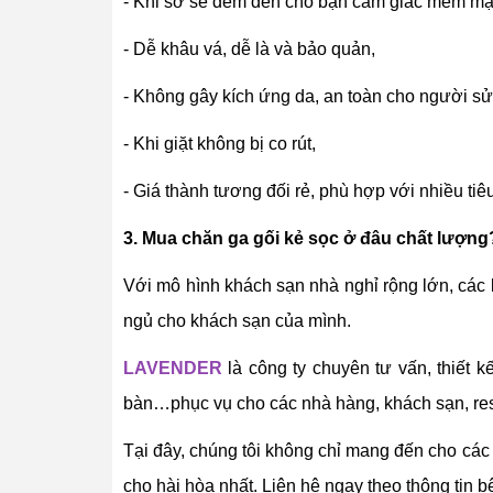
- Khi sờ sẽ đem đến cho bạn cảm giác mềm mại,
- Dễ khâu vá, dễ là và bảo quản,
- Không gây kích ứng da, an toàn cho người sử du
- Khi giặt không bị co rút,
- Giá thành tương đối rẻ, phù hợp với nhiều tiê
3. Mua chăn ga gối kẻ sọc ở đâu chất lượng
Với mô hình khách sạn nhà nghỉ rộng lớn, các 
ngủ cho khách sạn của mình.
LAVENDER
là công ty chuyên tư vấn, thiết k
bàn…phục vụ cho các nhà hàng, khách sạn, resort
Tại đây, chúng tôi không chỉ mang đến cho c
cho hài hòa nhất. Liên hệ ngay theo thông tin b