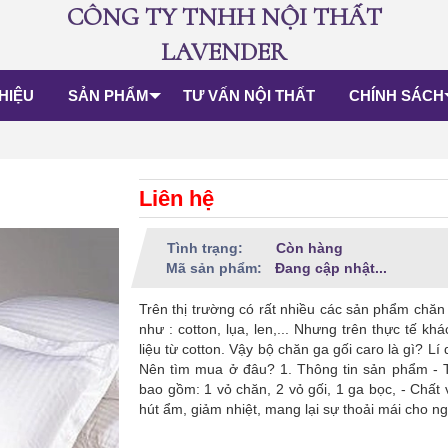
CÔNG TY TNHH NỘI THẤT
LAVENDER
THIỆU
SẢN PHẨM
TƯ VẤN NỘI THẤT
CHÍNH SÁCH
Liên hệ
Tình trạng:
Còn hàng
Mã sản phẩm:
Đang cập nhật...
Trên thị trường có rất nhiều các sản phẩm chăn 
như : cotton, lụa, len,... Nhưng trên thực tế kh
liệu từ cotton. Vậy bộ chăn ga gối caro là gì? Lí d
Nên tìm mua ở đâu? 1. Thông tin sản phẩm - 
bao gồm: 1 vỏ chăn, 2 vỏ gối, 1 ga bọc, - Chất 
hút ẩm, giảm nhiệt, mang lại sự thoải mái cho ng