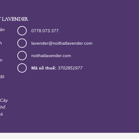
 LAVENDER
Tân
0778.073.377
h
lavender@noithatlavender.com
noithatlavender.com
im
Mã số thuế:
3702851977
đô
 Cây
phố
oà