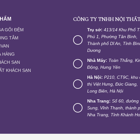
CÔNG TY TNHH NỘI THẤT
PHẨM
A GỐI ĐỆM
Trụ sở:
413/14 Khu Phố 
Phú 1, Phường Tân Bình,
ÒNG TẮM
Thành phố Dĩ An, Tỉnh Bìn
IVAN
Dương
À HÀNG
Nhà Máy:
Toàn Thắng, K
HÁCH SẠN
Động, Hưng Yên
ẤT KHÁCH SẠN
Hà Nội:
P210, CT9C, khu 
thị Việt Hưng, Đức Giang,
Long Biên, Hà Nội
Nha Trang:
Số 60, đường
Sung, Vĩnh Thạnh, thành 
Nha Trang, Tỉnh Khánh H