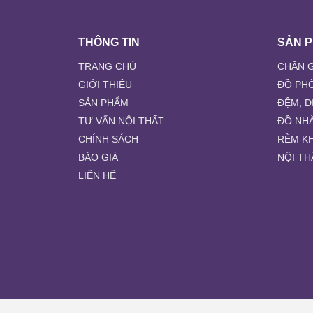
THÔNG TIN
SẢN 
TRANG CHỦ
CHĂN G
GIỚI THIỆU
ĐỒ PH
SẢN PHẨM
ĐỆM, D
TƯ VẤN NỘI THẤT
ĐỒ NH
CHÍNH SÁCH
RÈM K
BÁO GIÁ
NỘI TH
LIÊN HỆ