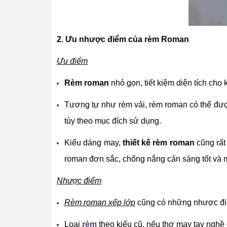
2. Ưu nhược điểm của rèm Roman
Ưu điểm
Rèm roman
nhỏ gọn, tiết kiệm diện tích cho
Tương tự như rèm vải, rèm roman có thể được
tùy theo mục đích sử dụng.
Kiểu dáng may,
thiết kế rèm roman
cũng rất 
roman đơn sắc, chống nắng cản sáng tốt và 
Nhược điểm
Rèm roman xếp lớp
cũng có những nhược điể
Loại
rèm
theo kiểu cũ, nếu thợ may tay ngh