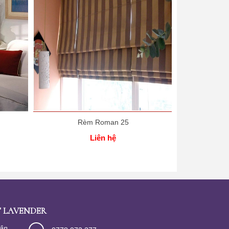
Rèm Roman 25
R
Liên hệ
 LAVENDER
Tân