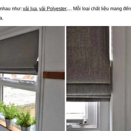
c nhau như:
vải lụa
,
vải Polyester
,… Mỗi loại chất liệu mang đế
a.