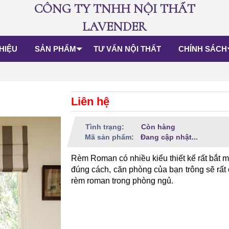
CÔNG TY TNHH NỘI THẤT
LAVENDER
THIỆU
SẢN PHẨM
TƯ VẤN NỘI THẤT
CHÍNH SÁCH
Liên hệ
Tình trạng:
Còn hàng
Mã sản phẩm:
Đang cập nhật...
Rèm Roman có nhiều kiểu thiết kế rất bắt
đúng cách, căn phòng của bạn trông sẽ rấ
rèm roman trong phòng ngủ.