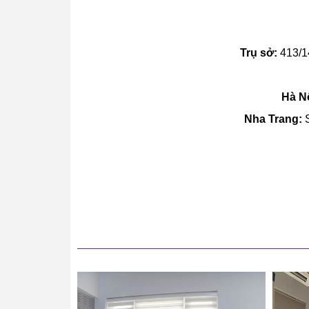
Trụ sở:
413/1
Hà Nộ
Nha Trang:
S