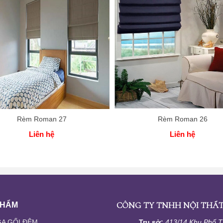
Rèm Roman 27
Rèm Roman 26
Liên hệ
Liên hệ
CÔNG TY TNHH NỘI THẤT
PHẨM
A GỐI ĐỆM
Trụ sở:
413/14 Khu Phố 