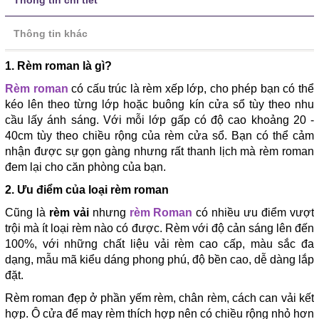
Thông tin chi tiết
Thông tin khác
1. Rèm roman là gì?
Rèm roman
có cấu trúc là rèm xếp lớp, cho phép bạn có thể
kéo lên theo từng lớp hoặc buông kín cửa sổ tùy theo nhu
cầu lấy ánh sáng. Với mỗi lớp gấp có độ cao khoảng 20 -
40cm tùy theo chiều rộng của rèm cửa sổ. Bạn có thể cảm
nhận được sự gọn gàng nhưng rất thanh lịch mà rèm roman
đem lại cho căn phòng của bạn.
2. Ưu điểm của loại rèm roman
Cũng là
rèm vải
nhưng
rèm Roman
có nhiều ưu điểm vượt
trội mà ít loại rèm nào có được. Rèm với độ cản sáng lên đến
100%, với những chất liệu vải rèm cao cấp, màu sắc đa
dạng, mẫu mã kiểu dáng phong phú, độ bền cao, dễ dàng lắp
đặt.
Rèm roman đẹp ở phần yếm rèm, chân rèm, cách can vải kết
hợp. Ô cửa để may rèm thích hợp nên có chiều rộng nhỏ hơn