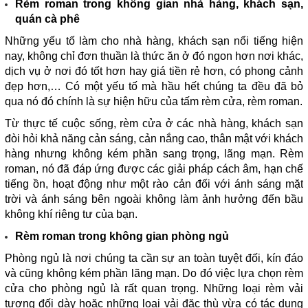
Rèm roman trong không gian nhà hàng, khách sạn,
quán cà phê
Những yếu tố làm cho nhà hàng, khách sạn nổi tiếng hiện
nay, không chỉ đơn thuần là thức ăn ở đó ngon hơn nơi khác,
dịch vụ ở nơi đó tốt hơn hay giá tiền rẻ hơn, có phong cảnh
đẹp hơn,… Có một yếu tố mà hầu hết chúng ta đều đã bỏ
qua nó đó chính là sự hiện hữu của tấm rèm cửa,
rèm roman
.
Từ thực tế cuộc sống, rèm cửa ở các nhà hàng, khách sạn
đòi hỏi khả năng cản sáng, cản nắng cao, thân mật với khách
hàng nhưng không kém phần sang trọng, lãng mạn. Rèm
roman, nó đã đáp ứng được các giải pháp cách âm, hạn chế
tiếng ồn, hoạt động như một rào cản đối với ánh sáng mặt
trời và ánh sáng bên ngoài không làm ảnh hưởng đến bầu
không khí riêng tư của bạn.
Rèm roman trong không gian phòng ngủ
Phòng ngủ là nơi chúng ta cần sự an toàn tuyệt đối, kín đáo
và cũng không kém phần lãng mạn. Do đó việc lựa chọn rèm
cửa cho phòng ngủ là rất quan trọng. Những loại rèm vải
tương đối dày hoặc những loại vải đặc thù vừa có tác dụng