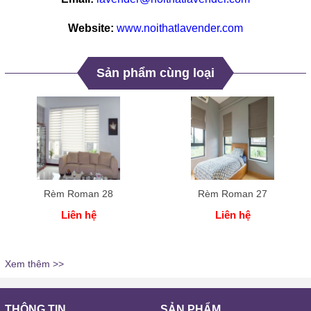
Website:
www.noithatlavender.com
Sản phẩm cùng loại
Rèm Roman 28
Rèm Roman 27
Liên hệ
Liên hệ
Xem thêm >>
THÔNG TIN
SẢN PHẨM