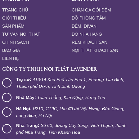
TRANG CHỦ
CHĂN GA GỐI ĐỆM
GIỚI THIỆU
ĐỒ PHÒNG TẮM
SẢN PHẨM
ĐỆM, DIVAN
TƯ VẤN NỘI THẤT
ĐỒ NHÀ HÀNG
CHÍNH SÁCH
RÈM KHÁCH SẠN
BÁO GIÁ
NỘI THẤT KHÁCH SẠN
LIÊN HỆ
CÔNG TY TNHH NỘI THẤT LAVENDER
Trụ sở:
413/14 Khu Phố Tân Phú 1, Phường Tân Bình,
Thành phố Dĩ An, Tỉnh Bình Dương
Nhà Máy:
Toàn Thắng, Kim Động, Hưng Yên
Hà Nội:
P210, CT9C, khu đô thị Việt Hưng, Đức Giang,
Long Biên, Hà Nội
Nha Trang:
Số 60, đường Cây Sung, Vĩnh Thạnh, thành
phố Nha Trang, Tỉnh Khánh Hoà