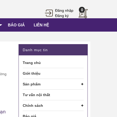
0
Đăng nhập
Đăng ký
BÁO GIÁ
LIÊN HỆ
Danh mục tin
Trang chủ
Giới thiệu
ường
Sản phẩm
Tư vấn nội thất
Chính sách
sạn
Báo giá