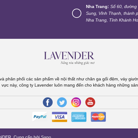
Nha Trang:
Số 60, đường
Sung, Vĩnh Thạnh, thành 
Nha Trang, Tỉnh Khánh H
 phân phối các sản phẩm về nội thất như chăn ga gối đệm, váy giườn
h vực này, công ty Lavender luôn mang đến cho khách hàng những sản
ENDER
. Cung cấp bởi
Sapo
.