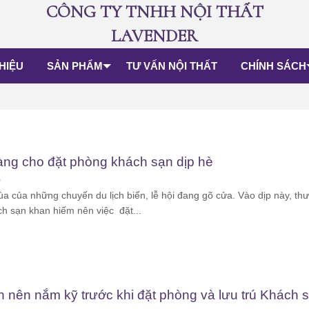
CÔNG TY TNHH NỘI THẤT
LAVENDER
THIỆU
SẢN PHẨM
TƯ VẤN NỘI THẤT
CHÍNH SÁCH
àng cho đặt phòng khách sạn dịp hè
0
a của những chuyến du lịch biển, lễ hội đang gõ cửa. Vào dịp này, th
h sạn khan hiếm nên việc đặt...
n nên nắm kỹ trước khi đặt phòng và lưu trú Khách 