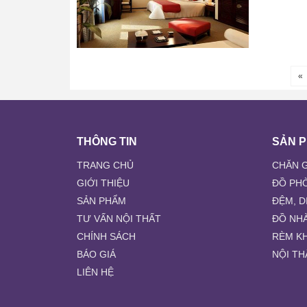
«
THÔNG TIN
SẢN 
TRANG CHỦ
CHĂN G
GIỚI THIỆU
ĐỒ PH
SẢN PHẨM
ĐỆM, D
TƯ VẤN NỘI THẤT
ĐỒ NH
CHÍNH SÁCH
RÈM K
BÁO GIÁ
NỘI TH
LIÊN HỆ