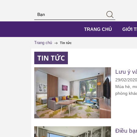
TRANG CHỦ
GIỚI 
Trang chủ
Tin tức
TIN TỨC
Lưu ý v
29/02/202
Mùa hè, mù
phòng khác
Điều bạ