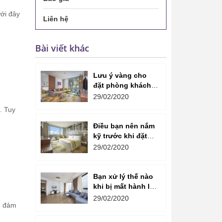
ưới đây
Liên hệ
Bài viết khác
Lưu ý vàng cho
đặt phòng khách
sạn dịp hè
29/02/2020
. Tuy
Điều bạn nên nắm
kỹ trước khi đặt
phòng và lưu trú
29/02/2020
Khách sạn
Bạn xử lý thế nào
khi bị mất hành lý
ở Khách sạn?
29/02/2020
ể đảm