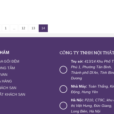
1
...
12
13
14
CÔNG TY TNHH NỘI THẤT
PHẨM
A GỐI ĐỆM
Trụ sở:
413/14 Khu Phố 
Phú 1, Phường Tân Bình,
ÒNG TẮM
Thành phố Dĩ An, Tỉnh Bìn
IVAN
Dương
À HÀNG
Nhà Máy:
Toàn Thắng, K
HÁCH SẠN
Động, Hưng Yên
ẤT KHÁCH SẠN
Hà Nội:
P210, CT9C, khu 
thị Việt Hưng, Đức Giang,
Long Biên, Hà Nội