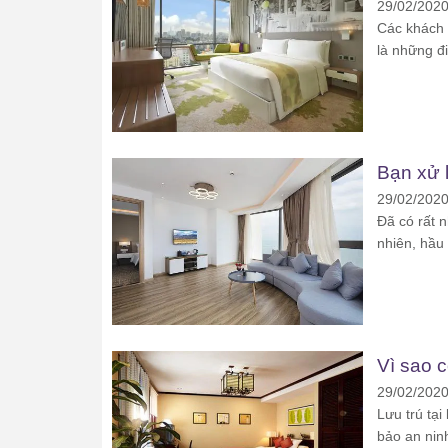
29/02/202
Các khách s
là những đi
Bạn xử l
29/02/202
Đã có rất n
nhiên, hầu 
Vì sao c
29/02/202
Lưu trú tạ
bảo an ninh