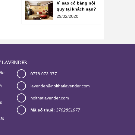
Vì sao có bảng nội
quy tại khách sạn?
29/02/2020
 LAVENDER
Tân
0778.073.377
h
lavender@noithatlavender.com
noithatlavender.com
im
Mã số thuế:
3702851977
đô